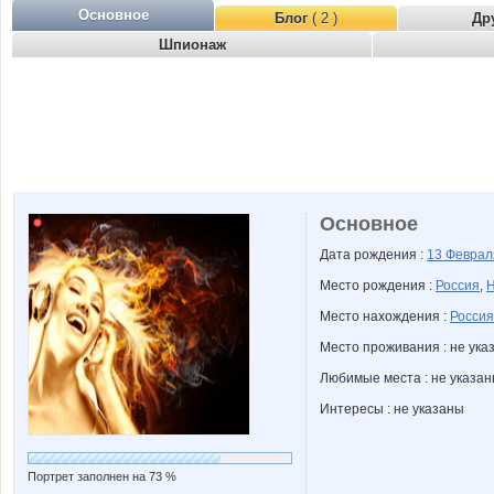
Основное
Блог
( 2 )
Др
Шпионаж
Основное
Дата рождения :
13 Февра
Место рождения :
Россия
,
Н
Место нахождения :
Россия
Место проживания : не ука
Любимые места : не указа
Интересы : не указаны
Портрет заполнен на 73 %