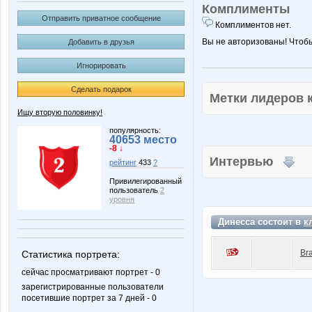
Комплименты
Отправить приватное сообщение
Комплиментов нет.
Вы не авторизованы! Чтоб
Добавить в друзья
Игнорировать
Сделать подарок
Метки лидеров
Ищу вторую половинку!
популярность:
40653 место
-8 ↓
Интервью
рейтинг
433
?
Привилегированный
пользователь
2
уровня
Динесса состоит в
к
Br
Статистика портрета:
сейчас просматривают портрет - 0
зарегистрированные пользователи
посетившие портрет за 7 дней - 0